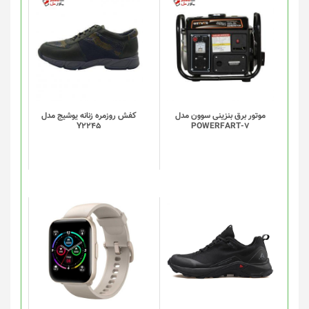
انتخاب
شوند
موتور برق بنزینی سوون مدل
کفش روزمره زنانه یوشیج مدل
Y2245
POWERFART-7
این
این
محصول
محصول
دارای
دارای
انواع
انواع
مختلفی
مختلفی
می
می
باشد.
باشد.