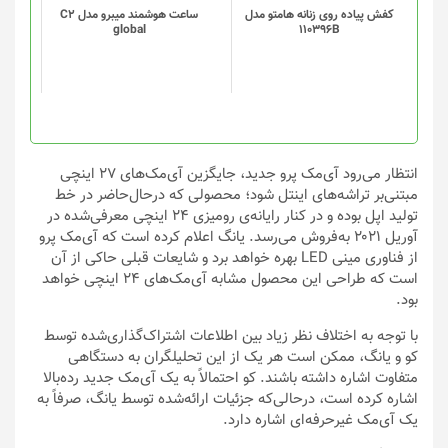
گزینه
گزینه
کفش پیاده روی زنانه هامتو مدل
ساعت هوشمند میبرو مدل C2
global
110396B
ها
ها
ممکن
ممکن
است
است
در
در
صفحه
صفحه
محصول
محصول
انتخاب
انتخاب
انتظار می‌رود آی‌مک پرو جدید، جایگزین آی‌مک‌های ۲۷ اینچی
شوند
شوند
مبتنی‌بر تراشه‌های اینتل شود؛ محصولی که درحال‌حاضر در خط
تولید اپل بوده و در کنار رایانه‌ی رومیزی ۲۴ اینچی معرفی‌شده در
آوریل ۲۰۲۱ به‌فروش می‌رسد. یانگ اعلام کرده است که آی‌مک پرو
از فناوری مینی‌ LED بهره خواهد برد و شایعات قبلی حاکی از آن
است که طراحی این محصول مشابه آی‌مک‌های ۲۴ اینچی خواهد
بود.
با توجه به اختلاف نظر زیاد بین اطلاعات اشتراک‌گذاری‌شده توسط
کو و یانگ، ممکن است هر یک از این تحلیلگران به دستگاهی
متفاوت اشاره داشته باشند. کو احتمالاً به یک آی‌مک جدید رده‌بالا
اشاره کرده است، درحالی‌که جزئیات ارائه‌شده توسط یانگ، صرفاً به
یک آی‌مک غیرحرفه‌ای اشاره دارد.