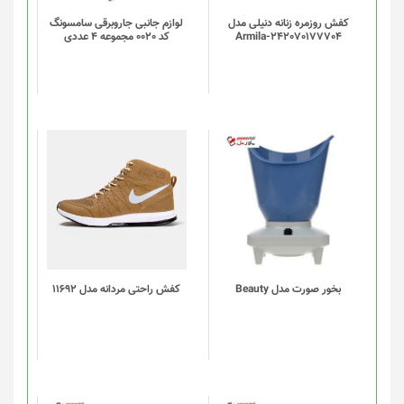
کفش روزمره زنانه دنیلی مدل
لوازم جانبی جاروبرقی سامسونگ
Armila-242070177704
کد 0020 مجموعه 4 عددی
این
محصول
دارای
انواع
مختلفی
می
باشد.
گزینه
بخور صورت مدل Beauty
کفش راحتی مردانه مدل 11692
ها
ممکن
است
در
صفحه
محصول