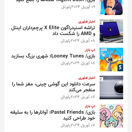
بازی/ Agent Dash؛ سکه‌ها را جمع کنید
09 آوریل 2024
پاورتل
اخبار فناوری
تراشه اسنپدراگون X Elite پرچم‌داران اینتل
و AMD را شکست داد
08 آوریل 2024
پاورتل
اپ بازار
بازی/ Looney Tunes؛ شهری بزرگ بسازید
08 آوریل 2024
پاورتل
اخبار فناوری
سرعت دانلود این گوشی چینی، مغز شما را
منفجر می‌کند
07 آوریل 2024
پاورتل
اپ بازار
بازی/ Pastel Friends؛ آواتارها را به سلیقه
خود طراحی کنید
07 آوریل 2024
پاورتل