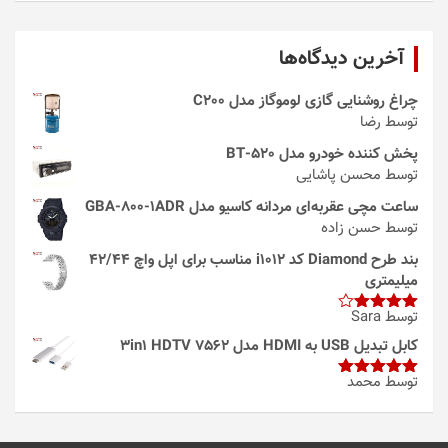
آخرین دیدگاه‌ها
چراغ روشنایی گازی لوموگاز مدل C200
توسط رضا
پخش کننده خودرو مدل 520-BT
توسط محسن پاشایی
ساعت مچی عقربه‌ای مردانه کاسیو مدل GBA-800-1ADR
توسط حسن زاده
بند طرح Diamond کد i1012 مناسب برای اپل واچ 42/44
میلیمتری
توسط Sara
امتیاز
4
از 5
کابل تبدیل USB به HDMI مدل 3in1 HDTV 7562
توسط محمد
امتیاز
5
از
5