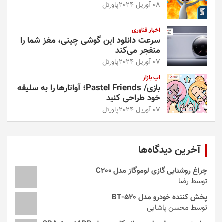
08 آوریل 2024
پاورتل
اخبار فناوری
سرعت دانلود این گوشی چینی، مغز شما را
منفجر می‌کند
07 آوریل 2024
پاورتل
اپ بازار
بازی/ Pastel Friends؛ آواتارها را به سلیقه
خود طراحی کنید
07 آوریل 2024
پاورتل
آخرین دیدگاه‌ها
چراغ روشنایی گازی لوموگاز مدل C200
توسط رضا
پخش کننده خودرو مدل 520-BT
توسط محسن پاشایی