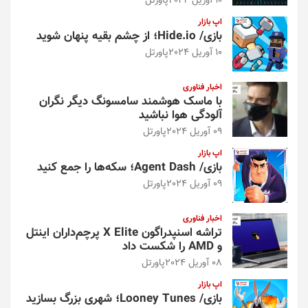
10 آوریل 2024
پاورتل
اپ بازار
بازی/ Hide.io؛ از چشم بقیه پنهان شوید
10 آوریل 2024
پاورتل
اخبار فناوری
با ماسک هوشمند سامسونگ دیگر نگران
آلودگی هوا نباشید
09 آوریل 2024
پاورتل
اپ بازار
بازی/ Agent Dash؛ سکه‌ها را جمع کنید
09 آوریل 2024
پاورتل
اخبار فناوری
تراشه اسنپدراگون X Elite پرچم‌داران اینتل
و AMD را شکست داد
08 آوریل 2024
پاورتل
اپ بازار
بازی/ Looney Tunes؛ شهری بزرگ بسازید