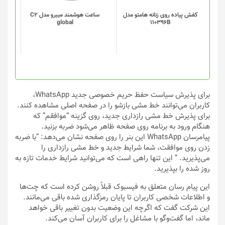
باشد.
باشد.
گزینه
گزینه
کفش پیاده روی زنانه هامتو مدل
ساعت هوشمند میبرو مدل C2
global
110396B
ها
ها
ممکن
ممکن
است
است
در
در
صفحه
صفحه
محصول
محصول
انتخاب
انتخاب
برای پذیرش سیاست حفظ حریم خصوصی جدید WhatsApp،
شوند
شوند
کاربران می‌توانند خط مشی بازشو را در صفحه اصلی مشاهده کنند.
برای پذیرش خط مشی رازداری جدید، روی گزینه “موافقم” که
هنگام ورود به برنامه روی صفحه ظاهر می‌شود ضربه بزنید.
پیامرسان WhatsApp این بنر را روی صفحه نشان می‌دهد: “با ضربه
زدن روی موافقت، شما شرایط جدید و خط مشی رازداری را
می‌پذیرید. ” این تنها راهی است که می‌توانید شرایط خدمات تازه به
روز شده را بپذیرید.
این پیام رسان متعلق به فیسبوک قبلاً روشن کرده است که چت‌ها
و اطلاعات شخصی کاربران تا پایان رمزگذاری شده باقی می‌مانند.
این شرکت گفت که اگرچه این وضعیت بدون تغییر باقی خواهد
ماند، اما گفت‌وگو با مشاغل را برای کاربران آسان می‌کند.