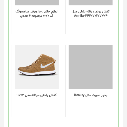
کفش روزمره زنانه دنیلی مدل
لوازم جانبی جاروبرقی سامسونگ
Armila-242070177704
کد 0020 مجموعه 4 عددی
این
محصول
دارای
انواع
مختلفی
می
باشد.
گزینه
بخور صورت مدل Beauty
کفش راحتی مردانه مدل 11692
ها
ممکن
است
در
صفحه