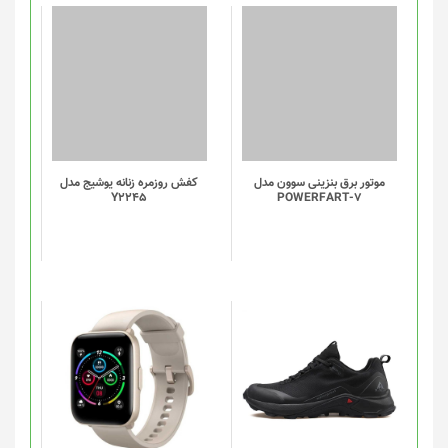
محصول
انتخاب
شوند
موتور برق بنزینی سوون مدل
کفش روزمره زنانه یوشیج مدل
Y2245
POWERFART-7
این
این
محصول
محصول
دارای
دارای
انواع
انواع
مختلفی
مختلفی
می
می