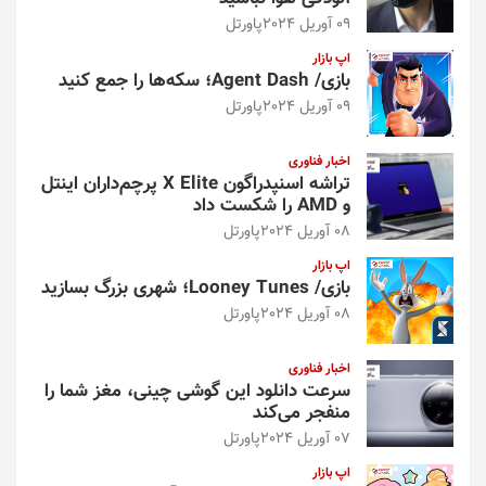
09 آوریل 2024
پاورتل
اپ بازار
بازی/ Agent Dash؛ سکه‌ها را جمع کنید
09 آوریل 2024
پاورتل
اخبار فناوری
تراشه اسنپدراگون X Elite پرچم‌داران اینتل
و AMD را شکست داد
08 آوریل 2024
پاورتل
اپ بازار
بازی/ Looney Tunes؛ شهری بزرگ بسازید
08 آوریل 2024
پاورتل
اخبار فناوری
سرعت دانلود این گوشی چینی، مغز شما را
منفجر می‌کند
07 آوریل 2024
پاورتل
اپ بازار