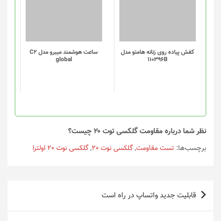
دارای
دارای
انواع
انواع
مختلفی
مختلفی
می
می
باشد.
باشد.
گزینه
گزینه
کفش پیاده روی زنانه هامتو مدل
ساعت هوشمند میبرو مدل C2
global
110396B
ها
ها
ممکن
ممکن
است
است
در
در
صفحه
صفحه
محصول
محصول
انتخاب
انتخاب
نظر شما درباره مقاومت گلکسی توت ۲۰ چیست؟
شوند
شوند
برچسب‌ها:
تست مقاومت
,
گلکسی نوت 20
,
گلکسی نوت 20 اولترا
راهبری
قابلیت جدید واتساپ در راه است
نوشته