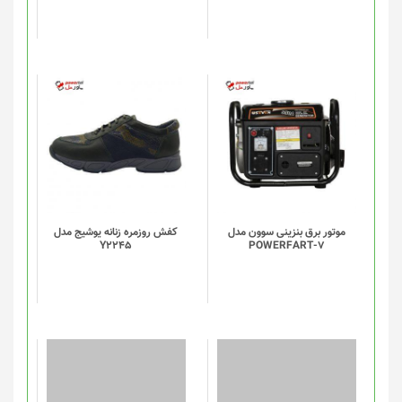
ممکن
است
در
صفحه
محصول
انتخاب
شوند
موتور برق بنزینی سوون مدل
کفش روزمره زنانه یوشیج مدل
Y2245
POWERFART-7
این
این
محصول
محصول