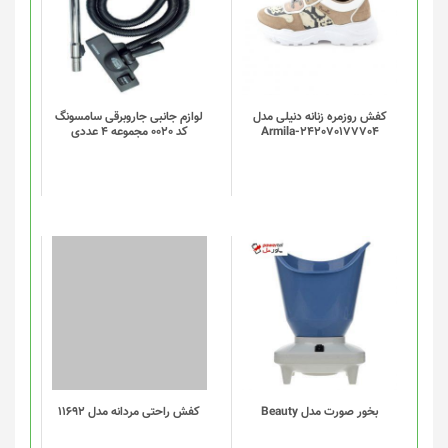
کفش روزمره زنانه دنیلی مدل
لوازم جانبی جاروبرقی سامسونگ
Armila-242070177704
کد 0020 مجموعه 4 عددی
این
محصول
دارای
انواع
مختلفی
می
باشد.
گزینه
بخور صورت مدل Beauty
کفش راحتی مردانه مدل 11692
ها