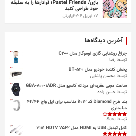
بازی/ Pastel Friends؛ آواتارها را به سلیقه
خود طراحی کنید
07 آوریل 2024
پاورتل
آخرین دیدگاه‌ها
چراغ روشنایی گازی لوموگاز مدل C200
توسط رضا
پخش کننده خودرو مدل 520-BT
توسط محسن پاشایی
ساعت مچی عقربه‌ای مردانه کاسیو مدل GBA-800-1ADR
توسط حسن زاده
بند طرح Diamond کد i1012 مناسب برای اپل واچ 42/44
میلیمتری
توسط Sara
امتیاز
4
از 5
کابل تبدیل USB به HDMI مدل 3in1 HDTV 7562