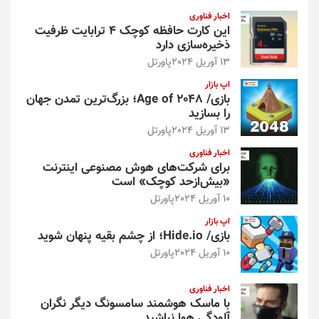
و
اخبار فناوری
این کارت حافظه کوچک ۴ ترابایت ظرفیت
ذخیره‌سازی دارد
13 آوریل 2024
پاورتل
اپ بازار
بازی/ Age of 2048؛ بزرگ‌ترین تمدن جهان
را بسازید
13 آوریل 2024
پاورتل
اخبار فناوری
برای شرکت‌های هوش مصنوعی اینترنت
«بیش‌از‌حد کوچک» است
10 آوریل 2024
پاورتل
اپ بازار
بازی/ Hide.io؛ از چشم بقیه پنهان شوید
10 آوریل 2024
پاورتل
اخبار فناوری
با ماسک هوشمند سامسونگ دیگر نگران
آلودگی هوا نباشید