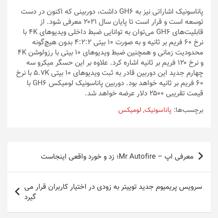
پاناسونیک اشاراتی نیز به GH6 داشت، دوربینی که اکنون در دست
توسعه است و قرار است تا پایان سال ۲۰۲۱ معرفی شود. از
قابلیت‌های GH6 می‌توان به توانایی ضبط داخلی ویدیوهای ۴K با
نرخ ۶۰ فریم بر ثانیه و به صورت ۱۰ بیتی ۴:۲:۲ بدون هیچ‌گونه
محدودیت زمانی و همچنین ضبط ویدیوهای ۱۰ بیتی با رزولوشن ۴K
و نرخ ۱۲۰ فریم بر ثانیه اشاره کرد. علاوه بر این حسگر میکرو سه
چهارم جدید این دوربین قادر به ثبت ویدیوهای ۱۰ بیتی ۵.۷K با نرخ
۶۰ فریم بر ثانیه خواهد بود. دوربین پاناسونیک لومیکس GH6 با
قیمت تقریبی ۲۵۰۰ دلار عرضه خواهد شد.
برچسب‌ها:
پاناسونیک
,
لومیکس
راهبری
معرفی اپ – Mr Autofire؛ زد و خورد واقعی اینجاست
نوشته
سرویس پریمیوم جدید توییتر به زودی در اختیار کاربران قرار می
گیرد