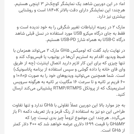
اما؛ در این دوربین شاهد یک نمایشگر کوچک‌تر ۳ اینچی هستیم.
هرچند؛ این نمایشگر دارای دقت بالاتر ۱۸۴۰K است و روشنایی
بیشتری نیز دارد.
مارک ۲ در زمینه ارتباطات تغییر شگرفی را به خود ندیده است و
فقط به جای درگاه میکرو USB مورد استفاده در نسل قبلی شاهد
درگاه USB-C به همراه شارژ USB-PD هستیم.
در نهایت باید گفت که لومیکس GH5 مارک ۲ می‌تواند همزمان با
ضبط ویدیو، اقدام به استریم آن‌ها در یوتیوب یا فیس‌بوک کند و
تنها چیزی که برای این کار لازم دارید اتصال اینترنت (چه از طریق
وای فای خانه یا داده گوشی و سپس استفاده از برنامه پاناسونیک)
است. شما همچنین می‌توانید ویدیوهای خود را به صورت ۱۰۸۰p و
۶۰ فریم بر ثانیه و تا سرعت ۱۶ مگابیت بر ثانیه به هرگونه سرویس
استریمینگ که از پروتکل RTMP/RTMPS پشتیبانی می‌کند ارسال
کنید.
به جز موارد بالا این دوربین عملاً تفاوتی با GH5 ندارد و تنها تفاوت
طراحی این دو نیز به استفاده از رنگ قرمز و باز تعریف دکمه F1 باز
می‌گردد. هرچند؛ این موضوع لزوماً چیز بدی نیست چرا که
GH5M2 با قیمت ۱۶۹۹ دلاری عرضه خواهد شد که ۴۰۰ دلار کمتر
از GH5 است.