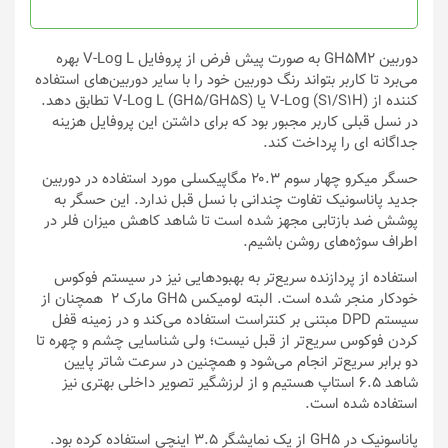
صفحه
صفحه
محصول
محصول
انتخاب
انتخاب
دوربین GH5M2 به صورت پیش فرض از پروفایل V-Log L بهره
شوند
شوند
می‌برد تا کاربر بتواند رنگ دوربین خود را با سایر دوربین‌های استفاده
کننده از V-Log (S1/S1H) یا V-Log L (GH5/GH5S) تطابق دهد.
در نسل قبلی کاربر مجبور بود که برای داشتن این پروفایل هزینه
جداگانه ای را پرداخت کند.
حسگر میکرو چهار سوم ۲۰.۳ مگاپیکسلی مورد استفاده در دوربین
جدید پاناسونیک تفاوت چندانی با نسل قبل ندارد. این حسگر به
پوشش ضد بازتابی مجهز شده است تا شاهد کاهش میزان فلر در
اطراف سوژه‌های روشن باشیم.
استفاده از پردازنده سریع‌تر به بهبودهایی نیز در سیستم فوکوس
خودکار منجر شده است. البته لومیکس GH5 مارک ۲ همچنان از
سیستم DPD مبتنی بر کنتراست استفاده می‌کند و در زمینه قفل
کردن فوکوس سریع‌تر از قبل نیست؛ ولی شناسایی چشم و چهره تا
دو برابر سریع‌تر انجام می‌شود و همچنین در سرعت شاتر پایین
شاهد ۶.۵ استاپ هستیم و از لرزشگیر تصویر داخلی بهتری نیز
استفاده شده است.
پاناسونیک در GH5 از یک نمایشگر ۳.۵ اینچی استفاده کرده بود.