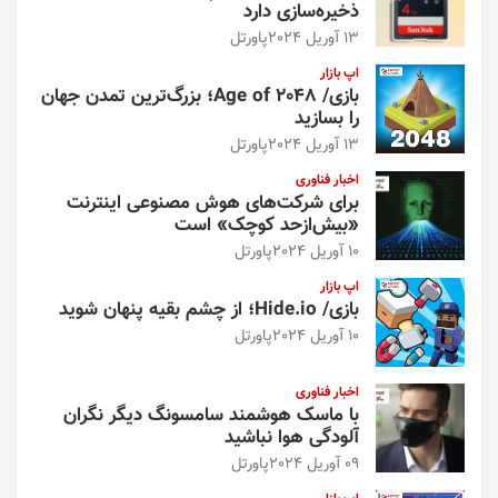
ذخیره‌سازی دارد
13 آوریل 2024
پاورتل
اپ بازار
بازی/ Age of 2048؛ بزرگ‌ترین تمدن جهان
را بسازید
13 آوریل 2024
پاورتل
اخبار فناوری
برای شرکت‌های هوش مصنوعی اینترنت
«بیش‌از‌حد کوچک» است
10 آوریل 2024
پاورتل
اپ بازار
بازی/ Hide.io؛ از چشم بقیه پنهان شوید
10 آوریل 2024
پاورتل
اخبار فناوری
با ماسک هوشمند سامسونگ دیگر نگران
آلودگی هوا نباشید
09 آوریل 2024
پاورتل