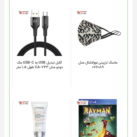
ماسک تزیینی نوولاشال مدل
کابل تبدیل USB به USB-C مک
076089
دودو مدل CA-743 طول 1.5 متر