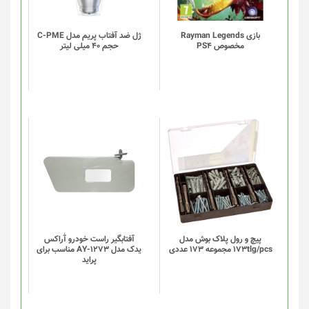
بازی Rayman Legends
ژل ضد آفتاب پریم مدل C-PME
مخصوص PS4
حجم 40 میلی لیتر
این
این
محصول
محصول
دارای
دارای
انواع
انواع
مختلفی
مختلفی
می
می
باشد.
باشد.
گزینه
گزینه
پیچ و رول پلاک بوش مدل
آفتابگیر راست خودرو آٰراکس
173tlg/pcs مجموعه 173 عددی
یدک مدل AY-1273 مناسب برای
ها
ها
پراید
ممکن
ممکن
است
است
در
در