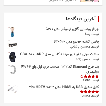
آخرین دیدگاه‌ها
چراغ روشنایی گازی لوموگاز مدل C200
توسط رضا
پخش کننده خودرو مدل 520-BT
توسط محسن پاشایی
ساعت مچی عقربه‌ای مردانه کاسیو مدل GBA-800-1ADR
توسط حسن زاده
بند طرح Diamond کد i1012 مناسب برای اپل واچ 42/44
میلیمتری
توسط Sara
امتیاز
4
از 5
کابل تبدیل USB به HDMI مدل 3in1 HDTV 7562
توسط محمد
امتیاز
5
از
5