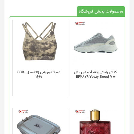
محصولات بخش فروشگاه
این
محصول
دارای
انواع
مختلفی
می
باشد.
گزینه
کفش راحتی زنانه آدیداس مدل
نیم تنه ورزشی زنانه مدل SBB-
1641
EF2829 Yeezy Boost 700
ها
ممکن
است
در
صفحه
محصول
انتخاب
شوند