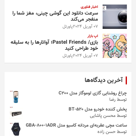
اخبار فناوری
سرعت دانلود این گوشی چینی، مغز شما را
منفجر می‌کند
07 آوریل 2024
پاورتل
اپ بازار
بازی/ Pastel Friends؛ آواتارها را به سلیقه
خود طراحی کنید
07 آوریل 2024
پاورتل
آخرین دیدگاه‌ها
چراغ روشنایی گازی لوموگاز مدل C200
توسط رضا
پخش کننده خودرو مدل 520-BT
توسط محسن پاشایی
ساعت مچی عقربه‌ای مردانه کاسیو مدل GBA-800-1ADR
توسط حسن زاده