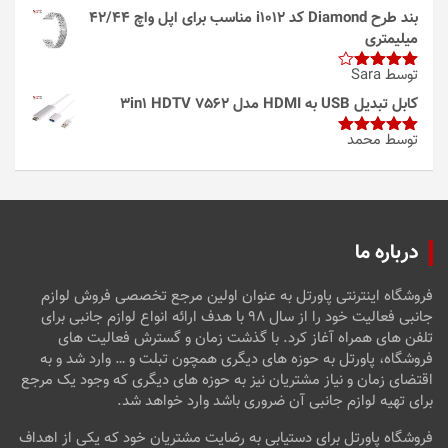
بند طرح Diamond کد i1012 مناسب برای اپل واچ 42/44
میلیمتری
توسط Sara
امتیاز
4
از 5
کابل تبدیل USB به HDMI مدل 3in1 HDTV 7562
توسط محمد
امتیاز
5
از
5
درباره ما
فروشگاه اینترنتی پاورتل به عنوان اولین مرجع تخصصی فروش لوازم
جانبی فعالیت خود را از سال ۹۸ با هدف ارائه انواع لوازم جانبی برای
تلفن های همراه آغاز کرد. با گذشت زمان و گسترش فعالیت های
فروشگاه، پاورتل به حوزه های دیگری همچون تبلت و … وارد شد و به
اقتضای زمان و نیاز مشتریان نیز به حوزه های دیگری که وجود یک مرجع
برای تهیه لوازم جانبی آن ضروری باشد وارد خواهد شد.
فروشگاه پاورتل برای دستیابی به رضایت مشتریان خود که یکی از اهداف