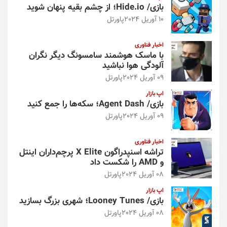
بازی/ Hide.io؛ از چشم بقیه پنهان شوید
10 آوریل 2024
پاورتل
اخبار فناوری
با ماسک هوشمند سامسونگ دیگر نگران
آلودگی هوا نباشید
09 آوریل 2024
پاورتل
اپ بازار
بازی/ Agent Dash؛ سکه‌ها را جمع کنید
09 آوریل 2024
پاورتل
اخبار فناوری
تراشه اسنپدراگون X Elite پرچم‌داران اینتل
و AMD را شکست داد
08 آوریل 2024
پاورتل
اپ بازار
بازی/ Looney Tunes؛ شهری بزرگ بسازید
08 آوریل 2024
پاورتل