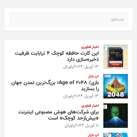
ج
س
ت
ج
و
اخبار فناوری
این کارت حافظه کوچک ۴ ترابایت ظرفیت
ذخیره‌سازی دارد
13 آوریل 2024
پاورتل
اپ بازار
بازی/ Age of 2048؛ بزرگ‌ترین تمدن جهان
را بسازید
13 آوریل 2024
پاورتل
اخبار فناوری
برای شرکت‌های هوش مصنوعی اینترنت
«بیش‌از‌حد کوچک» است
10 آوریل 2024
پاورتل
اپ بازار