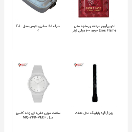
ادو پرفیوم مردانه ورساچه مدل
ظرف غذا سفری تتیس مدل FJ-
Eros Flame حجم 100 میلی لیتر
01
چراغ قوه بایلونگ مدل 8510
ساعت مچی عقربه ای زنانه کاسیو
مدل MQ-24D-7EDF