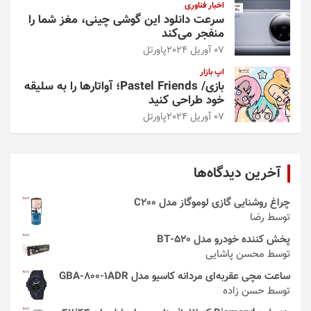
اخبار فناوری
سرعت دانلود این گوشی چینی، مغز شما را
منفجر می‌کند
07 آوریل 2024
پاورتل
اپ بازار
بازی/ Pastel Friends؛ آواتارها را به سلیقه
خود طراحی کنید
07 آوریل 2024
پاورتل
آخرین دیدگاه‌ها
چراغ روشنایی گازی لوموگاز مدل C200
توسط رضا
پخش کننده خودرو مدل 520-BT
توسط محسن پاشایی
ساعت مچی عقربه‌ای مردانه کاسیو مدل GBA-800-1ADR
توسط حسن زاده