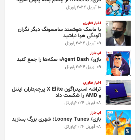
بازی/ Hide.io؛ از چشم بقیه پنهان شوید
10 آوریل 2024
پاورتل
اخبار فناوری
با ماسک هوشمند سامسونگ دیگر نگران
آلودگی هوا نباشید
09 آوریل 2024
پاورتل
اپ بازار
بازی/ Agent Dash؛ سکه‌ها را جمع کنید
09 آوریل 2024
پاورتل
اخبار فناوری
تراشه اسنپدراگون X Elite پرچم‌داران اینتل
و AMD را شکست داد
08 آوریل 2024
پاورتل
اپ بازار
بازی/ Looney Tunes؛ شهری بزرگ بسازید
08 آوریل 2024
پاورتل