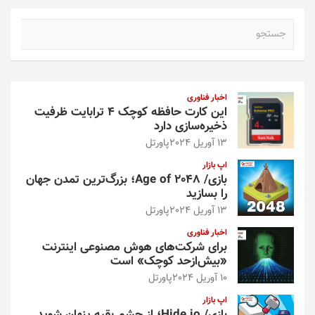
ج
س
ت
ج
و
اخبار فناوری
این کارت حافظه کوچک ۴ ترابایت ظرفیت
ذخیره‌سازی دارد
13 آوریل 2024
پاورتل
اپ بازار
بازی/ Age of 2048؛ بزرگ‌ترین تمدن جهان
را بسازید
13 آوریل 2024
پاورتل
اخبار فناوری
برای شرکت‌های هوش مصنوعی اینترنت
«بیش‌از‌حد کوچک» است
10 آوریل 2024
پاورتل
اپ بازار