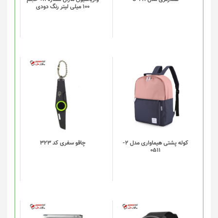
100 میلی لیتر رنگ دودی
این
محصول
دارای
انواع
مختلفی
می
باشد.
گزینه
کوله پشتی هیماواری مدل 2-
چاقو سفری کد 323
0511
ها
ممکن
است
در
صفحه
محصول
انتخاب