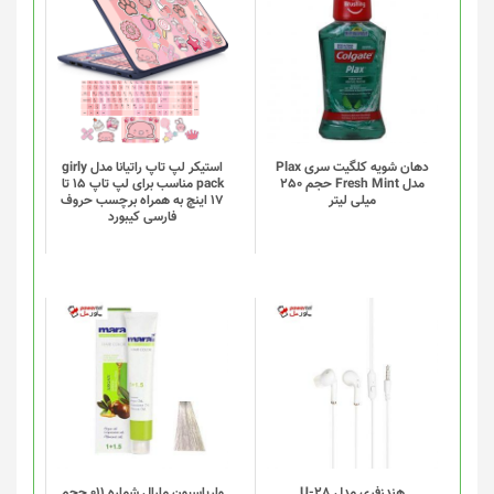
دهان شویه کلگیت سری Plax
استیکر لپ تاپ راتیانا مدل girly
مدل Fresh Mint حجم 250
pack مناسب برای لپ تاپ 15 تا
میلی لیتر
17 اینچ به همراه برچسب حروف
فارسی کیبورد
هندزفری مدل U-28
واریاسیون مارال شماره 011 حجم