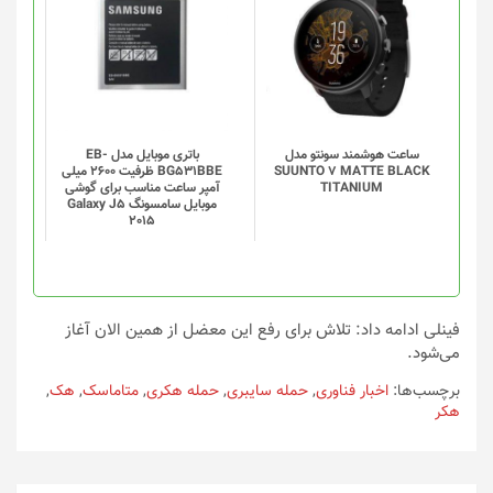
شوند
ساعت هوشمند سونتو مدل
باتری موبایل مدل EB-
SUUNTO 7 MATTE BLACK
BG531BBE ظرفیت 2600 میلی
TITANIUM
آمپر ساعت مناسب برای گوشی
موبایل سامسونگ Galaxy J5
2015
فینلی ادامه داد: تلاش برای رفع این معضل از همین الان آغاز
می‌شود.
برچسب‌ها:
اخبار فناوری
,
حمله سایبری
,
حمله هکری
,
متاماسک
,
هک
,
هکر