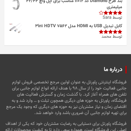
بند طرح Diamond کد i1012 مناسب برای اپل واچ 42/44
میلیمتری
توسط Sara
امتیاز
4
از 5
کابل تبدیل USB به HDMI مدل 3in1 HDTV 7562
توسط محمد
امتیاز
5
از
5
درباره ما
فروشگاه اینترنتی پاورتل به عنوان اولین مرجع تخصصی فروش لوازم
جانبی فعالیت خود را از سال ۹۸ با هدف ارائه انواع لوازم جانبی برای
تلفن های همراه آغاز کرد. با گذشت زمان و گسترش فعالیت های
فروشگاه، پاورتل به حوزه های دیگری همچون تبلت و … وارد شد و به
اقتضای زمان و نیاز مشتریان نیز به حوزه های دیگری که وجود یک مرجع
برای تهیه لوازم جانبی آن ضروری باشد وارد خواهد شد.
فروشگاه پاورتل برای دستیابی به رضایت مشتریان خود که یکی از اهداف
اصلی این فروشگاه است، همواره سعی دارد تا به کیفیت محصولات ارائه