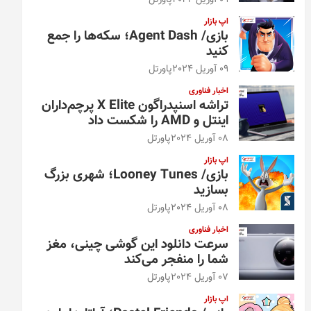
09 آوریل 2024
پاورتل
اپ بازار
بازی/ Agent Dash؛ سکه‌ها را جمع
کنید
09 آوریل 2024
پاورتل
اخبار فناوری
تراشه اسنپدراگون X Elite پرچم‌داران
اینتل و AMD را شکست داد
08 آوریل 2024
پاورتل
اپ بازار
بازی/ Looney Tunes؛ شهری بزرگ
بسازید
08 آوریل 2024
پاورتل
اخبار فناوری
سرعت دانلود این گوشی چینی، مغز
شما را منفجر می‌کند
07 آوریل 2024
پاورتل
اپ بازار