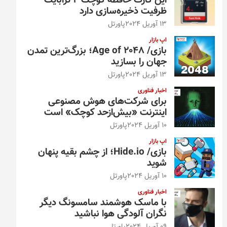
این کارت حافظه کوچک ۴ ترابایت
ظرفیت ذخیره‌سازی دارد
13 آوریل 2024
پاورتل
اپ بازار
بازی/ Age of 2048؛ بزرگ‌ترین تمدن
جهان را بسازید
13 آوریل 2024
پاورتل
اخبار فناوری
برای شرکت‌های هوش مصنوعی
اینترنت «بیش‌از‌حد کوچک» است
10 آوریل 2024
پاورتل
اپ بازار
بازی/ Hide.io؛ از چشم بقیه پنهان
شوید
10 آوریل 2024
پاورتل
اخبار فناوری
با ماسک هوشمند سامسونگ دیگر
نگران آلودگی هوا نباشید