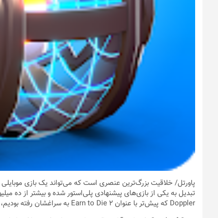
پاورتل
Doppler که پیش‌تر با عنوان Earn to Die 2 به سراغشان رفته بودیم، این بار نیز در ارائه تجربه‌ای مفرح موفق عمل کرده.