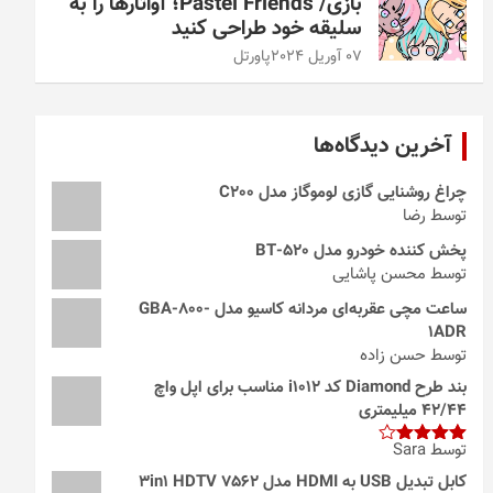
بازی/ Pastel Friends؛ آواتارها را به
سلیقه خود طراحی کنید
07 آوریل 2024
پاورتل
آخرین دیدگاه‌ها
چراغ روشنایی گازی لوموگاز مدل C200
توسط رضا
پخش کننده خودرو مدل 520-BT
توسط محسن پاشایی
ساعت مچی عقربه‌ای مردانه کاسیو مدل GBA-800-
1ADR
توسط حسن زاده
بند طرح Diamond کد i1012 مناسب برای اپل واچ
42/44 میلیمتری
توسط Sara
امتیاز
4
از 5
کابل تبدیل USB به HDMI مدل 3in1 HDTV 7562