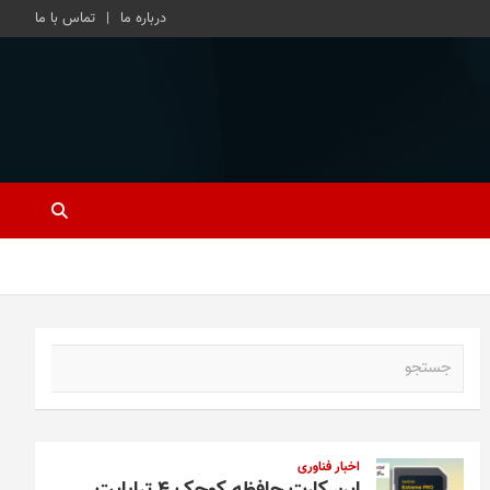
درباره ما
تماس با ما
ج
س
ت
ج
و
اخبار فناوری