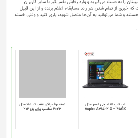
 اتومبیلتان را به دست می‌گیرید و وارد رقابتی نفس‌گیر با سایر کاربران
 و جالب‌ترین نکته درخصوص Crash of Cars این است که خبری از تمام شدن هر راند مسابقه، اعلام برنده و از این قبیل
Crash of Cars به صورت دائمی باز هستند و شما می‌توانید به آن‌ها متصل شوید، بازی کنید و وقتی خسته
لپ تاپ 15 اینچی ایسر مدل
تیغه برف پاکن عقب تسنیلا مدل
Aspire A315-21G – 45GX
2023 مناسب برای پژو 206