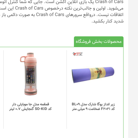
Crash of Cars یک بازی آنلاینِ اکشن است. جایی که شما کنترل
می‌شوید. اولین
اتفاقات نیست. درواقع سرورهای 
شدید کنار بکشید.
محصولات بخش فروشگاه
این
محصول
دارای
انواع
مختلفی
می
باشد.
گزینه
زیر انداز یوگا شارک مدل BL09
قمقمه مدل جا موبایلی دار
کد F2021 ضخامت 9 میلی متر
کد SO-KID گنجایش 0.7 لیتر
ها
ممکن
است
در
صفحه