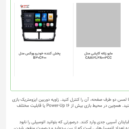
این
محصول
دارای
انواع
مختلفی
می
باشد.
گزینه
مایو زنانه کاپشی مدل
پخش کننده خودرو ووکس مدل
B30C400
CAA12L3A003CC
ها
ممکن
است
در
صفحه
محصول
انتخاب
 لمس دو طرف صفحه، آن را کنترل کنید. زاویه دوربین ایزومتریک بازی
شوند
به شما دید کافی از محیط را می‌دهد تا به خوبی رقبایتان را شناسایی کنید. همچین در محیط بازی بیش از ۱۶ Power-Up یا قابلیت مختلف
ایتان آسیبی جدی وارد کنند. درصورتی که بتوانید اتومبیلی را نابود
ه تعداد اتومبیل‌هایی است که از بین برده‌اید و درصورت منفجر شدن،