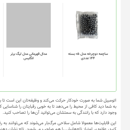
محصول
انتخاب
این
این
شوند
محصول
محصول
دارای
دارای
انواع
انواع
مختلفی
مختلفی
می
می
باشد.
باشد.
گزینه
گزینه
ساچمه دوچرخه مدل 05 بسته
مدال قهرمانی مدل لیگ برتر
144 عددی
انگلیس
ها
ها
ممکن
ممکن
است
است
در
در
صفحه
صفحه
محصول
محصول
انتخاب
انتخاب
اتومبیل شما به صورت خودکار حرکت می‌کند و وظیفه‌تان این است تا با
شوند
شوند
وجود دارد که با رانندگی به سمتشان می‌توانید آن‌ها را تصاحب کنید.
این قابلیت‌ها معمولا شامل سلاحی مرگ‌بار می‌شوند که می‌توانند به رقب
کنید، علاوه بر امتیاز تاج‌هایش را هم صاحب می‌شوید. تاج نشان دهند