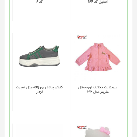
استیل کد 164
کد 6
ها
ممکن
است
در
صفحه
محصول
انتخاب
این
شوند
محصول
دارای
انواع
مختلفی
می
باشد.
گزینه
سویشرت دخترانه اوریجینال
کفش پیاده روی زنانه مدل اسپرت
مارینز مدل 162
لژدار
ها
ممکن
است
در
صفحه
محصول
انتخاب