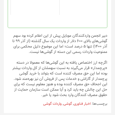
ها
ممکن
است
در
صفحه
محصول
انتخاب
دبیر انجمن واردکنندگان موبایل پیش از این اعلام کرده بود سهم
شوند
گوشی‌های بالای 600 دلار از واردات یک سال گذشته (از آذر 99 تا
آذر 1400) تنها 5 درصد است؛ اما این موضوع دلیل محکمی برای
ممنوعیت واردات رسمی این دسته از گوشی‌ها نیست.
اگرچه ارز اختصاص یافته به این گوشی‌ها که معمولا در دسته
«پرچمدار» قرار می‌گیرند به نسبت سهمشان از کل واردات بیشتر
بوده اما این حق مصرف کننده است که بتواند با خرید گوشی
پرچمدار از گارانتی و خدمات پس از فروش آن نیز بهره‌مند شود.
این اجحاف حق مصرف کننده بوده و هنوز معلوم نیست که برای
حل این چالش چه باید کرد و آیا ممکن است سازمان حمایت از
حقوق مصرف کنندگان وارد بحث شود یا خیر.
برچسب‌ها:
اخبار فناوری
,
گوشی
,
واردات گوشی