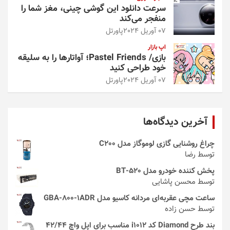
سرعت دانلود این گوشی چینی، مغز شما را
منفجر می‌کند
07 آوریل 2024
پاورتل
اپ بازار
بازی/ Pastel Friends؛ آواتارها را به سلیقه
خود طراحی کنید
07 آوریل 2024
پاورتل
آخرین دیدگاه‌ها
چراغ روشنایی گازی لوموگاز مدل C200
توسط رضا
پخش کننده خودرو مدل 520-BT
توسط محسن پاشایی
ساعت مچی عقربه‌ای مردانه کاسیو مدل GBA-800-1ADR
توسط حسن زاده
بند طرح Diamond کد i1012 مناسب برای اپل واچ 42/44