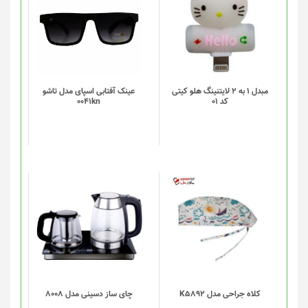
شوند
مبدل 1 به 2 لایتنینگ هلو کیتی
عینک آفتابی اسپای مدل تاشو
کد 01
0041kn
این
محصول
دارای
انواع
مختلفی
می
باشد.
گزینه
کلاه جراحی مدل K5892
چای ساز دسینی مدل 8008