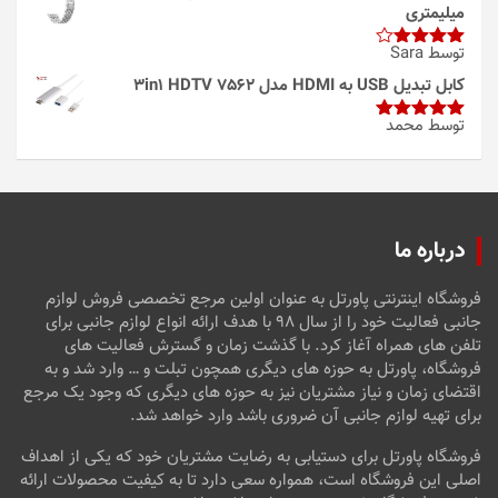
میلیمتری
توسط Sara
امتیاز
4
از 5
کابل تبدیل USB به HDMI مدل 3in1 HDTV 7562
توسط محمد
امتیاز
5
از
5
درباره ما
فروشگاه اینترنتی پاورتل به عنوان اولین مرجع تخصصی فروش لوازم
جانبی فعالیت خود را از سال ۹۸ با هدف ارائه انواع لوازم جانبی برای
تلفن های همراه آغاز کرد. با گذشت زمان و گسترش فعالیت های
فروشگاه، پاورتل به حوزه های دیگری همچون تبلت و … وارد شد و به
اقتضای زمان و نیاز مشتریان نیز به حوزه های دیگری که وجود یک مرجع
برای تهیه لوازم جانبی آن ضروری باشد وارد خواهد شد.
فروشگاه پاورتل برای دستیابی به رضایت مشتریان خود که یکی از اهداف
اصلی این فروشگاه است، همواره سعی دارد تا به کیفیت محصولات ارائه