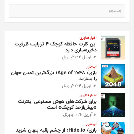
ج
س
ت
ج
و
اخبار فناوری
این کارت حافظه کوچک ۴ ترابایت ظرفیت
ذخیره‌سازی دارد
13 آوریل 2024
پاورتل
اپ بازار
بازی/ Age of 2048؛ بزرگ‌ترین تمدن جهان
را بسازید
13 آوریل 2024
پاورتل
اخبار فناوری
برای شرکت‌های هوش مصنوعی اینترنت
«بیش‌از‌حد کوچک» است
10 آوریل 2024
پاورتل
اپ بازار
بازی/ Hide.io؛ از چشم بقیه پنهان شوید