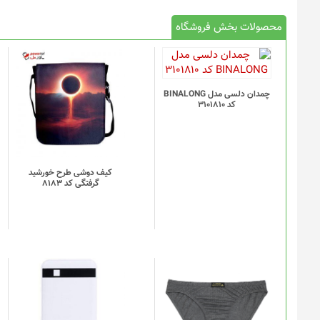
محصولات بخش فروشگاه
چمدان دلسی مدل BINALONG
کد 3101810
کیف دوشی طرح خورشید
گرفتگی کد 8183
این
محصول
دارای