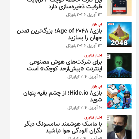
این کارت حافظه کوچک ۴ ترابایت
ظرفیت ذخیره‌سازی دارد
13 آوریل 2024
پاورتل
اپ بازار
بازی/ Age of 2048؛ بزرگ‌ترین تمدن
جهان را بسازید
13 آوریل 2024
پاورتل
اخبار فناوری
برای شرکت‌های هوش مصنوعی
اینترنت «بیش‌از‌حد کوچک» است
10 آوریل 2024
پاورتل
اپ بازار
بازی/ Hide.io؛ از چشم بقیه پنهان
شوید
10 آوریل 2024
پاورتل
اخبار فناوری
با ماسک هوشمند سامسونگ دیگر
نگران آلودگی هوا نباشید