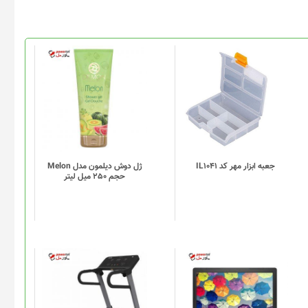
این
محصول
دارای
انواع
مختلفی
می
باشد.
گزینه
جعبه ابزار مهر کد IL1041
ژل دوش دیلمون مدل Melon
حجم 250 میل لیتر
ها
ممکن
است
در
صفحه
محصول
انتخاب
شوند