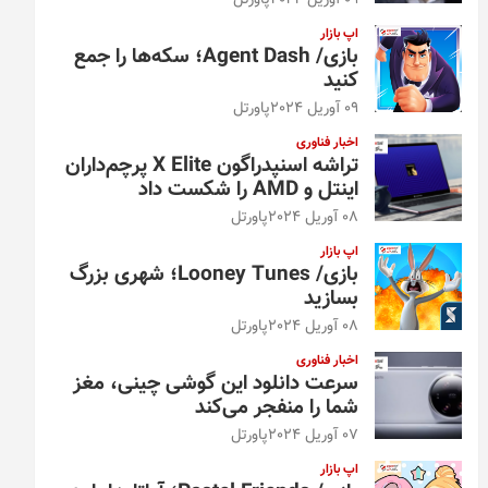
09 آوریل 2024
پاورتل
اپ بازار
بازی/ Agent Dash؛ سکه‌ها را جمع
کنید
09 آوریل 2024
پاورتل
اخبار فناوری
تراشه اسنپدراگون X Elite پرچم‌داران
اینتل و AMD را شکست داد
08 آوریل 2024
پاورتل
اپ بازار
بازی/ Looney Tunes؛ شهری بزرگ
بسازید
08 آوریل 2024
پاورتل
اخبار فناوری
سرعت دانلود این گوشی چینی، مغز
شما را منفجر می‌کند
07 آوریل 2024
پاورتل
اپ بازار