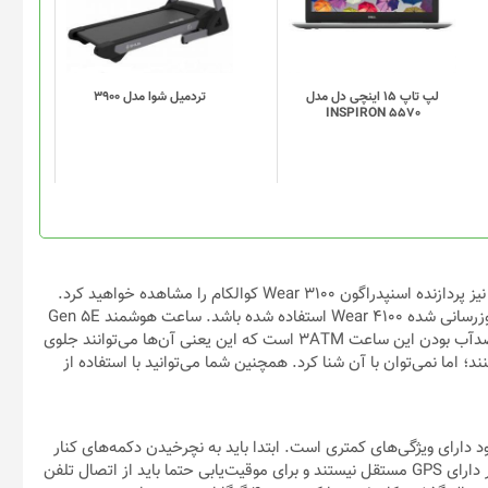
لپ تاپ 15 اینچی دل مدل
تردميل شوا مدل 3900
INSPIRON 5570
متاسفانه این شباهت‌ها به این معنا است که شما هنوز در نسل جدید نیز پردازنده اسنپدراگون Wear 3100 کوالکام را مشاهده خواهید کرد.
عده‌ای امیدوارم بودند در ساعت‌های هوشمند نسل جدید از تراشه به‌روزرسانی شده Wear 4100 استفاده شده باشد. ساعت هوشمند Gen 5E
دارای یک گیگابایت رم و یک باتری ۳۰۰ میلی‌آمپرساعتی است. امتیاز ضدآب بودن این ساعت 3ATM است که این یعنی آن‌ها می‌توانند جلوی
نند؛ اما نمی‌توان با آن شنا کرد. همچنین شما می‌توانید با استفاده از
Gen 5 نسبت به نسل گذشته خود دارای ویژگی‌های کمتری است. ابتدا باید به نچرخیدن دکمه‌های کنار
ساعت‌های هوشمند جدید فسیل اشاره کرد، همچنین این خانواده دیگر دارای GPS مستقل نیستند و برای موقیت‌یابی حتما باید از اتصال تلفن