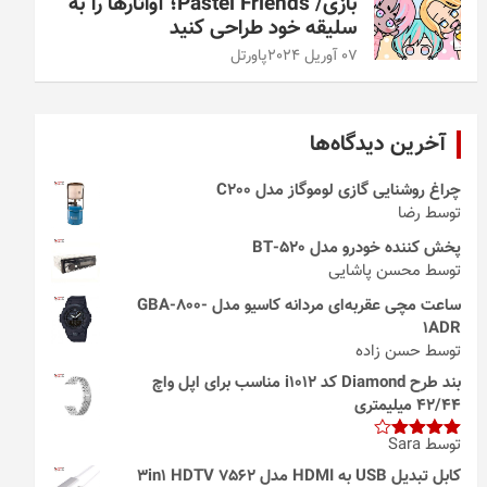
بازی/ Pastel Friends؛ آواتارها را به
سلیقه خود طراحی کنید
07 آوریل 2024
پاورتل
آخرین دیدگاه‌ها
چراغ روشنایی گازی لوموگاز مدل C200
توسط رضا
پخش کننده خودرو مدل 520-BT
توسط محسن پاشایی
ساعت مچی عقربه‌ای مردانه کاسیو مدل GBA-800-
1ADR
توسط حسن زاده
بند طرح Diamond کد i1012 مناسب برای اپل واچ
42/44 میلیمتری
توسط Sara
امتیاز
4
از 5
کابل تبدیل USB به HDMI مدل 3in1 HDTV 7562