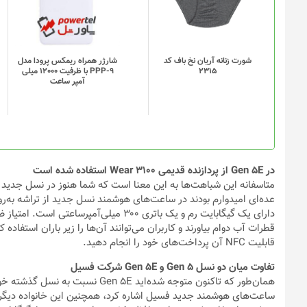
انواع
مختلفی
می
باشد.
گزینه
شورت زنانه آریان نخ باف کد
شارژر همراه ریمکس پرودا مدل
2315
PPP-9 با ظرفیت 12000 میلی
ها
آمپر ساعت
ممکن
است
در
صفحه
محصول
انتخاب
در Gen 5E از پردازنده قدیمی Wear 3100 استفاده شده است
شوند
قطرات آب دوام بیاورند و کاربران می‌توانند آن‌ها را زیر باران استفاده ک
قابلیت‌ NFC آن پرداخت‌های خود را انجام دهید.
تفاوت میان دو نسل Gen 5 و Gen 5E شرکت فسیل
همان‌طور که تاکنون متوجه شده‌اید E