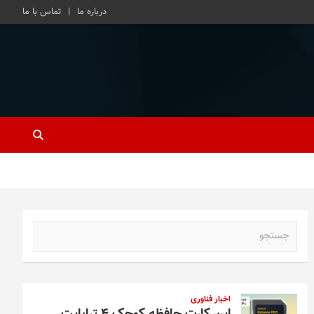
درباره ما
تماس با ما
ج
س
ت
ج
و
اخبار فناوری