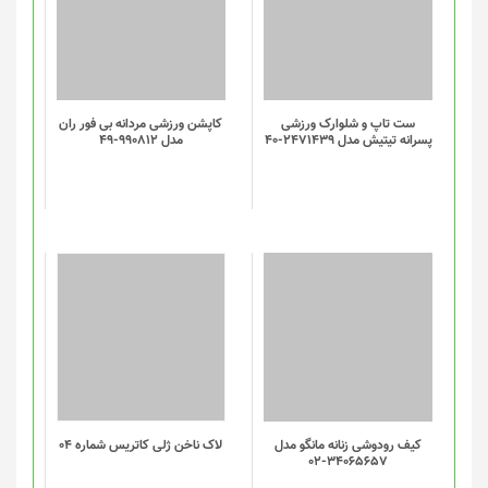
ست تاپ و شلوارک ورزشی
کاپشن ورزشی مردانه بی فور ران
پسرانه تیتیش مدل 2471439-40
مدل 990812-49
کیف رودوشی زنانه مانگو مدل
لاک ناخن ژلی کاتریس شماره 04
34065657-02