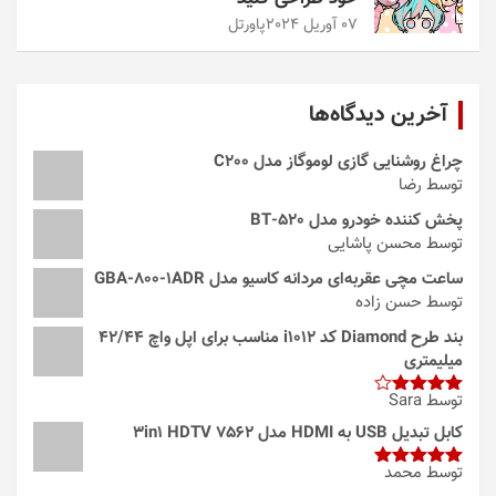
07 آوریل 2024
پاورتل
آخرین دیدگاه‌ها
چراغ روشنایی گازی لوموگاز مدل C200
توسط رضا
پخش کننده خودرو مدل 520-BT
توسط محسن پاشایی
ساعت مچی عقربه‌ای مردانه کاسیو مدل GBA-800-1ADR
توسط حسن زاده
بند طرح Diamond کد i1012 مناسب برای اپل واچ 42/44
میلیمتری
توسط Sara
امتیاز
4
از 5
کابل تبدیل USB به HDMI مدل 3in1 HDTV 7562
توسط محمد
امتیاز
5
از
5