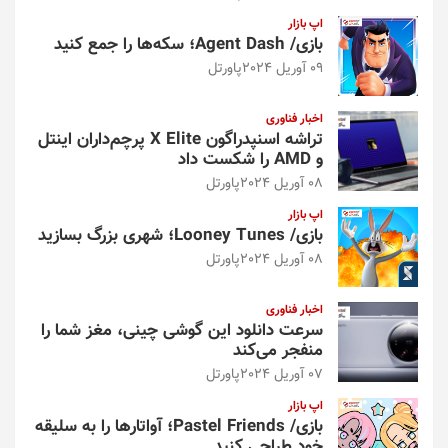
اپ بازار
بازی/ Agent Dash؛ سکه‌ها را جمع کنید
09 آوریل 2024
پاورتل
اخبار فناوری
تراشه اسنپدراگون X Elite پرچم‌داران اینتل
و AMD را شکست داد
08 آوریل 2024
پاورتل
اپ بازار
بازی/ Looney Tunes؛ شهری بزرگ بسازید
08 آوریل 2024
پاورتل
اخبار فناوری
سرعت دانلود این گوشی چینی، مغز شما را
منفجر می‌کند
07 آوریل 2024
پاورتل
اپ بازار
بازی/ Pastel Friends؛ آواتارها را به سلیقه
خود طراحی کنید