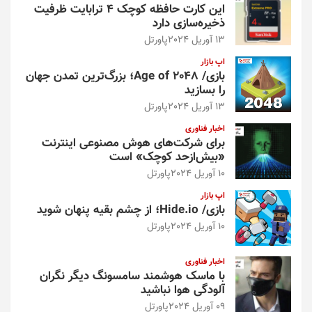
این کارت حافظه کوچک ۴ ترابایت ظرفیت
ذخیره‌سازی دارد
13 آوریل 2024
پاورتل
اپ بازار
بازی/ Age of 2048؛ بزرگ‌ترین تمدن جهان
را بسازید
13 آوریل 2024
پاورتل
اخبار فناوری
برای شرکت‌های هوش مصنوعی اینترنت
«بیش‌از‌حد کوچک» است
10 آوریل 2024
پاورتل
اپ بازار
بازی/ Hide.io؛ از چشم بقیه پنهان شوید
10 آوریل 2024
پاورتل
اخبار فناوری
با ماسک هوشمند سامسونگ دیگر نگران
آلودگی هوا نباشید
09 آوریل 2024
پاورتل