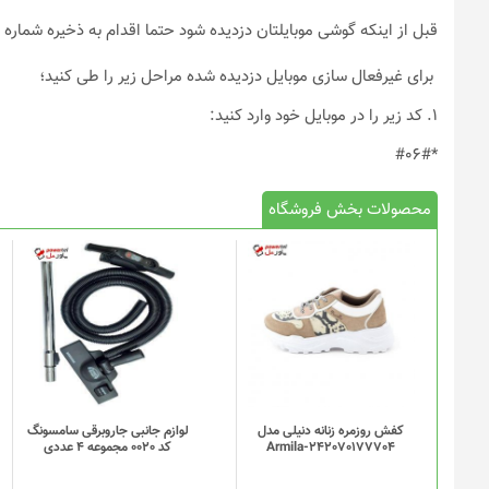
قبل از اینکه گوشی موبایلتان دزدیده شود حتما اقدام به ذخیره شمار
برای غیرفعال سازی موبایل دزدیده شده مراحل زیر را طی کنید؛
۱. کد زیر را در موبایل خود وارد کنید:
*#۰۶#
محصولات بخش فروشگاه
کفش روزمره زنانه دنیلی مدل
لوازم جانبی جاروبرقی سامسونگ
Armila-242070177704
کد 0020 مجموعه 4 عددی