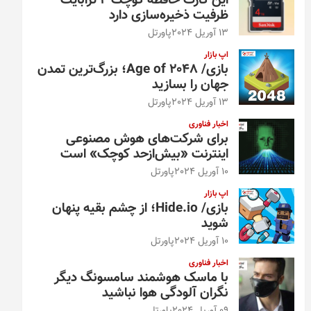
این کارت حافظه کوچک ۴ ترابایت
ظرفیت ذخیره‌سازی دارد
13 آوریل 2024
پاورتل
اپ بازار
بازی/ Age of 2048؛ بزرگ‌ترین تمدن
جهان را بسازید
13 آوریل 2024
پاورتل
اخبار فناوری
برای شرکت‌های هوش مصنوعی
اینترنت «بیش‌از‌حد کوچک» است
10 آوریل 2024
پاورتل
اپ بازار
بازی/ Hide.io؛ از چشم بقیه پنهان
شوید
10 آوریل 2024
پاورتل
اخبار فناوری
با ماسک هوشمند سامسونگ دیگر
نگران آلودگی هوا نباشید