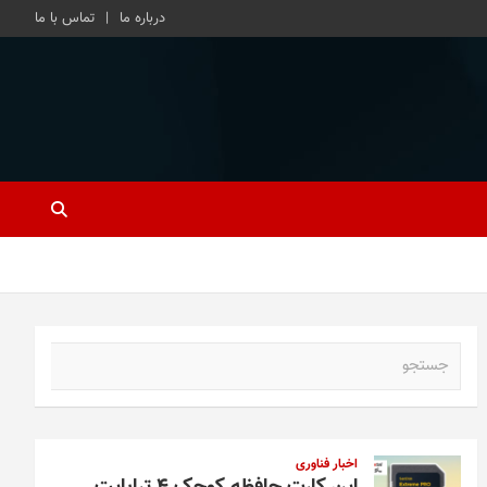
درباره ما
تماس با ما
ج
س
ت
ج
و
اخبار فناوری