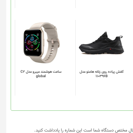
است
در
صفحه
محصول
انتخاب
این
این
شوند
محصول
محصول
دارای
دارای
انواع
انواع
مختلفی
مختلفی
می
می
باشد.
باشد.
گزینه
گزینه
کفش پیاده روی زنانه هامتو مدل
ساعت هوشمند میبرو مدل C2
global
110396B
ها
ها
ممکن
ممکن
است
است
در
در
صفحه
صفحه
محصول
محصول
انتخاب
انتخاب
شوند
شوند