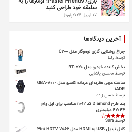
بازی/ Pastel Friends؛ آواتارها را به
سلیقه خود طراحی کنید
07 آوریل 2024
پاورتل
آخرین دیدگاه‌ها
چراغ روشنایی گازی لوموگاز مدل C200
توسط رضا
پخش کننده خودرو مدل 520-BT
توسط محسن پاشایی
ساعت مچی عقربه‌ای مردانه کاسیو مدل GBA-800-
1ADR
توسط حسن زاده
بند طرح Diamond کد i1012 مناسب برای اپل واچ
42/44 میلیمتری
توسط Sara
امتیاز
4
از 5
کابل تبدیل USB به HDMI مدل 3in1 HDTV 7562