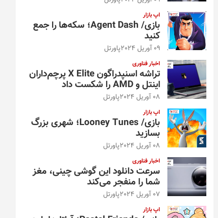
09 آوریل 2024
پاورتل
اپ بازار
بازی/ Agent Dash؛ سکه‌ها را جمع
کنید
09 آوریل 2024
پاورتل
اخبار فناوری
تراشه اسنپدراگون X Elite پرچم‌داران
اینتل و AMD را شکست داد
08 آوریل 2024
پاورتل
اپ بازار
بازی/ Looney Tunes؛ شهری بزرگ
بسازید
08 آوریل 2024
پاورتل
اخبار فناوری
سرعت دانلود این گوشی چینی، مغز
شما را منفجر می‌کند
07 آوریل 2024
پاورتل
اپ بازار