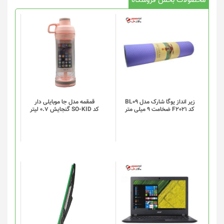
محصولات بخش فروشگاه
این
محصول
دارای
انواع
مختلفی
می
باشد.
گزینه
زیر انداز یوگا شارک مدل BL09
قمقمه مدل جا موبایلی دار
کد F2021 ضخامت 9 میلی متر
کد SO-KID گنجایش 0.7 لیتر
ها
ممکن
است
در
صفحه
محصول
انتخاب
شوند