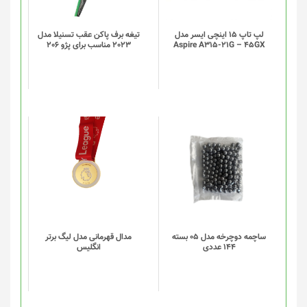
لپ تاپ 15 اینچی ایسر مدل
تیغه برف پاکن عقب تسنیلا مدل
Aspire A315-21G – 45GX
2023 مناسب برای پژو 206
این
این
محصول
محصول
دارای
دارای
انواع
انواع
مختلفی
مختلفی
می
می
باشد.
باشد.
گزینه
گزینه
ساچمه دوچرخه مدل 05 بسته
مدال قهرمانی مدل لیگ برتر
144 عددی
انگلیس
ها
ها
ممکن
ممکن
است
است
در
در