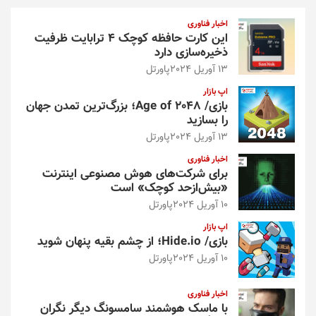
و
اخبار فناوری
این کارت حافظه کوچک ۴ ترابایت ظرفیت
ذخیره‌سازی دارد
13 آوریل 2024
پاورتل
اپ بازار
بازی/ Age of 2048؛ بزرگ‌ترین تمدن جهان
را بسازید
13 آوریل 2024
پاورتل
اخبار فناوری
برای شرکت‌های هوش مصنوعی اینترنت
«بیش‌از‌حد کوچک» است
10 آوریل 2024
پاورتل
اپ بازار
بازی/ Hide.io؛ از چشم بقیه پنهان شوید
10 آوریل 2024
پاورتل
اخبار فناوری
با ماسک هوشمند سامسونگ دیگر نگران