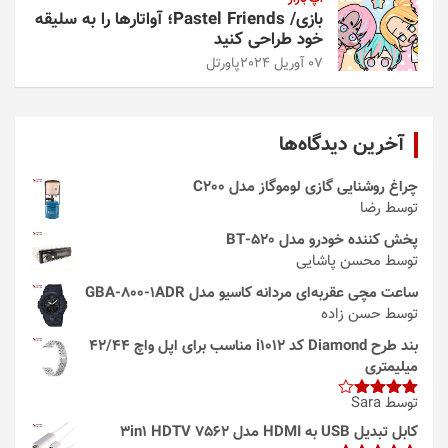
بازی/ Pastel Friends؛ آواتارها را به سلیقه
خود طراحی کنید
07 آوریل 2024
پاورتل
آخرین دیدگاه‌ها
چراغ روشنایی گازی لوموگاز مدل C200
توسط رضا
پخش کننده خودرو مدل 520-BT
توسط محسن پاشایی
ساعت مچی عقربه‌ای مردانه کاسیو مدل GBA-800-1ADR
توسط حسن زاده
بند طرح Diamond کد i1012 مناسب برای اپل واچ 42/44
میلیمتری
توسط Sara
امتیاز
4
از 5
کابل تبدیل USB به HDMI مدل 3in1 HDTV 7562