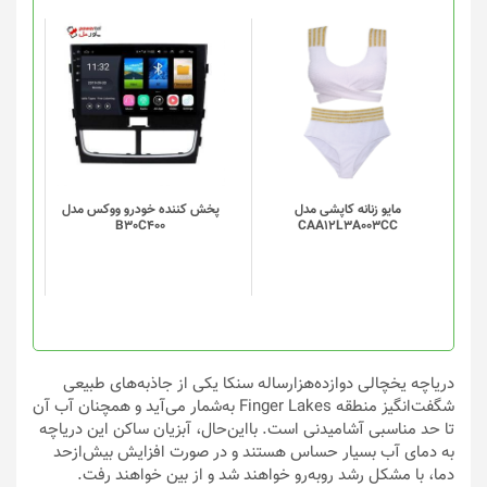
صفحه
صفحه
محصول
محصول
انتخاب
انتخاب
این
شوند
شوند
محصول
دارای
انواع
مختلفی
می
باشد.
گزینه
مایو زنانه کاپشی مدل
پخش کننده خودرو ووکس مدل
B30C400
CAA12L3A003CC
ها
ممکن
است
در
صفحه
محصول
انتخاب
دریاچه یخچالی دوازده‌هزارساله سنکا یکی از جاذبه‌های طبیعی
شوند
شگفت‌انگیز منطقه Finger Lakes به‌شمار می‌آید و همچنان آب آن
تا حد مناسبی آشامیدنی است. بااین‌حال، آبزیان ساکن این دریاچه
به دمای آب بسیار حساس هستند و در صورت افزایش بیش‌ازحد
دما، با مشکل رشد روبه‌رو خواهند شد و از بین خواهند رفت.