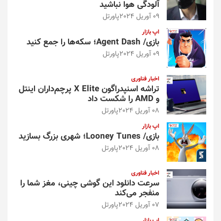
آلودگی هوا نباشید
09 آوریل 2024
پاورتل
اپ بازار
بازی/ Agent Dash؛ سکه‌ها را جمع کنید
09 آوریل 2024
پاورتل
اخبار فناوری
تراشه اسنپدراگون X Elite پرچم‌داران اینتل
و AMD را شکست داد
08 آوریل 2024
پاورتل
اپ بازار
بازی/ Looney Tunes؛ شهری بزرگ بسازید
08 آوریل 2024
پاورتل
اخبار فناوری
سرعت دانلود این گوشی چینی، مغز شما را
منفجر می‌کند
07 آوریل 2024
پاورتل
اپ بازار